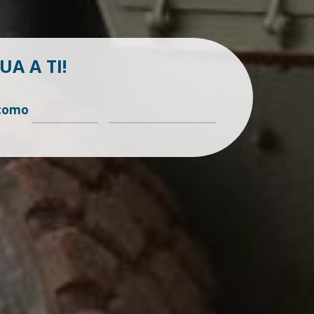
A A TI!
 como