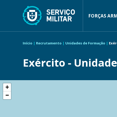
Main
Passar
para
navigatio
o
conteúdo
FORÇAS AR
principal
Navegação
estrutural
Início
Recrutamento
Unidades de Formação
Exér
Exército - Unidad
+
−