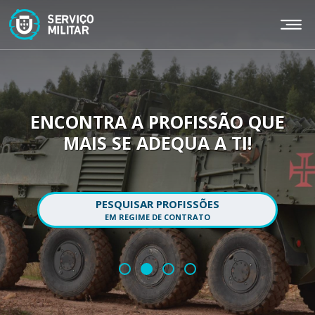
Passar
para
o
conteúdo
principal
ENCONTRA A PROFISSÃO QUE
MAIS SE ADEQUA A TI!
PESQUISAR PROFISSÕES