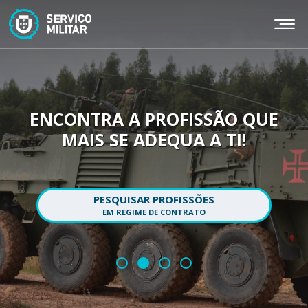
Passar
para
o
conteúdo
principal
ENCONTRA A PROFISSÃO QUE
MAIS SE ADEQUA A TI!
PESQUISAR PROFISSÕES