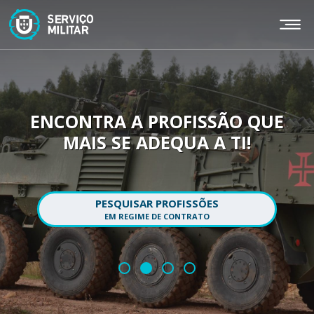
Passar
para
o
conteúdo
principal
ENCONTRA A PROFISSÃO QUE
MAIS SE ADEQUA A TI!
PESQUISAR PROFISSÕES