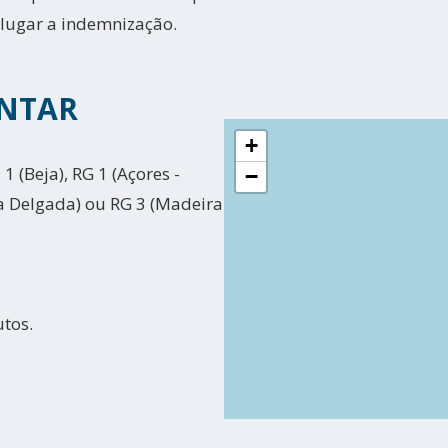
 lugar a indemnização.
NTAR
+
 1 (Beja), RG 1 (Açores -
−
ta Delgada) ou RG 3 (Madeira
utos.