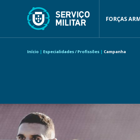
Passar
para
o
conteúdo
FORÇAS AR
MAIN
principal
NAVIGA
Início
Especialidades / Profissões
Campanha
NAVEGAÇÃO
ESTRUTURAL