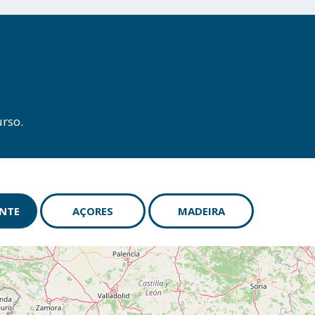
rso.
NTE
AÇORES
MADEIRA