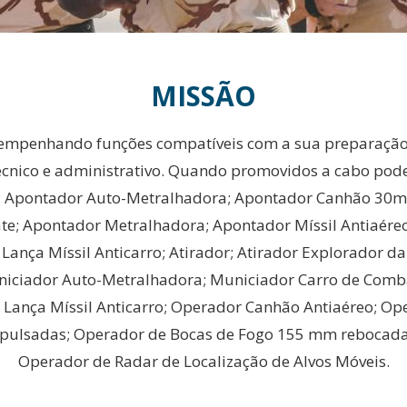
MISSÃO
desempenhando funções compatíveis com a sua preparaçã
écnico e administrativo. Quando promovidos a cabo pode
em: Apontador Auto-Metralhadora; Apontador Canhão 30
; Apontador Metralhadora; Apontador Míssil Antiaéreo L
ança Míssil Anticarro; Atirador; Atirador Explorador d
iciador Auto-Metralhadora; Municiador Carro de Comba
ma Lança Míssil Anticarro; Operador Canhão Antiaéreo; 
ulsadas; Operador de Bocas de Fogo 155 mm rebocadas
Operador de Radar de Localização de Alvos Móveis.