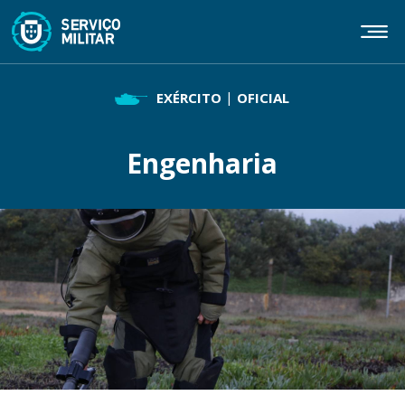
Passar
para
o
conteúdo
principal
EXÉRCITO
OFICIAL
Engenharia