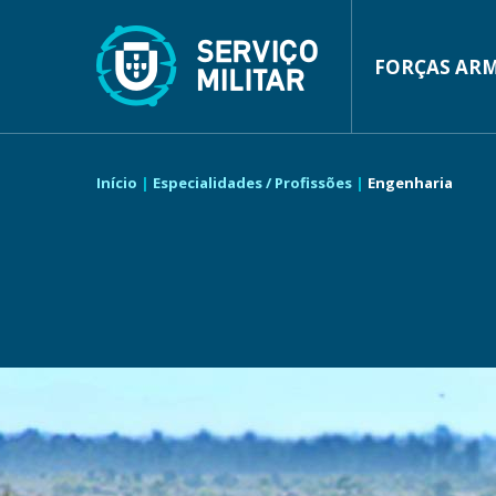
Passar
para
o
conteúdo
FORÇAS AR
MAIN
principal
NAVIGA
Início
Especialidades / Profissões
Engenharia
NAVEGAÇÃO
ESTRUTURAL