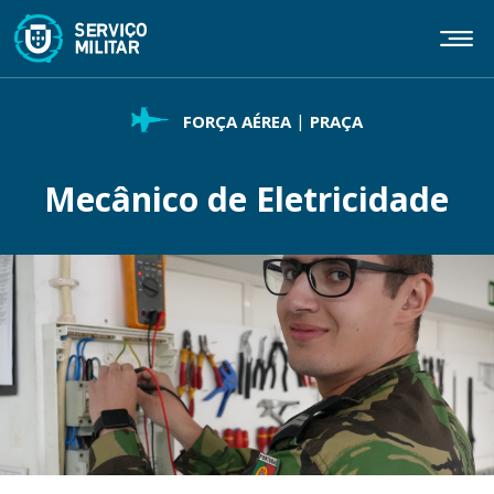
Passar
para
o
conteúdo
principal
FORÇA AÉREA
PRAÇA
Mecânico de Eletricidade