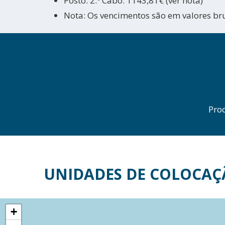
Posto: 2.º Cabo. 1143,81€ (ver nota)
Nota: Os vencimentos são em valores br
Pro
UNIDADES DE COLOCAÇ
+