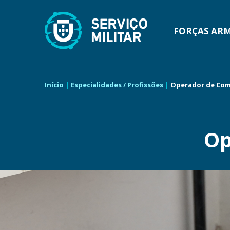
Passar
para
o
conteúdo
FORÇAS AR
MAIN
principal
NAVIGA
Início
Especialidades / Profissões
Operador de Com
NAVEGAÇÃO
ESTRUTURAL
Op