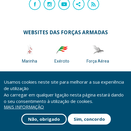
WEBSITES DAS FORÇAS ARMADAS
Marinha
Exército
Força Aérea
Usamos cookies neste site para melhorar a sua experiência
de utilização
Ao carregar em qualquer ligação nesta página estará dando
o seu consentimento à utilização de cookies.
COPYRIGHT © Direção-Geral de Recursos da Defesa Nacional 2026
MAIS INFORMAÇÃO
Não, obrigado
Sim, concordo
Ficha Técnica