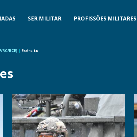
n
MADAS
SER MILITAR
PROFISSÕES MILITARES
V/RC/RCE)
Exército
ões