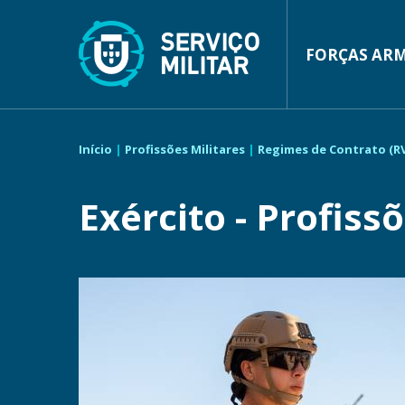
Main
Passar
para
navigatio
o
conteúdo
FORÇAS AR
principal
Navegação
estrutural
Início
Profissões Militares
Regimes de Contrato (R
Exército - Profiss