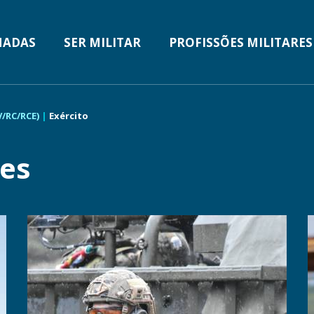
n
MADAS
SER MILITAR
PROFISSÕES MILITARES
V/RC/RCE)
Exército
ões