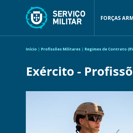
Main
Passar
para
navigatio
o
conteúdo
FORÇAS AR
principal
Navegação
estrutural
Início
Profissões Militares
Regimes de Contrato (R
Exército - Profiss