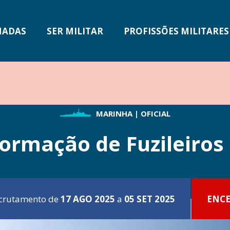
n
MADAS
SER MILITAR
PROFISSÕES MILITARES
ficiais RC
MARINHA |
OFICIAL
ormação de Fuzileiros 
crutamento de
17 AGO 2025
a
05 SET 2025
ENC