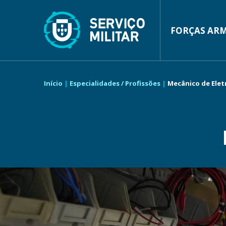
Passar
para
o
conteúdo
FORÇAS AR
MAIN
principal
NAVIGA
Início
Especialidades / Profissões
Mecânico de Elet
NAVEGAÇÃO
ESTRUTURAL